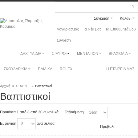
Σύγκριση
Καλάθι
Λογαριασμός
Τα Νέα μας
Τα Επιθυμητά μου
Σύνδεση
ΔΑΧΤΥΛΙΔΙΑ
ΣΤΑΥΡΟΙ
ΜΕΝΤΑΓΙΟΝ
ΒΡΑΧΙΟΛΙΑ
ΣΚΟΥΛΑΡΙΚΙΑ
ΠΑΙΔΙΚΑ
ROLEX
Η ΕΤΑΙΡΕΙΑ ΜΑΣ
Αρχική
ΣΤΑΥΡΟΙ
Βαπτιστικοί
Βαπτιστικοί
Προϊόντα 1 από 8 από 30 συνολικά
Ταξινόμηση
Εμφάνιση
ανά σελίδα
Προβολή: