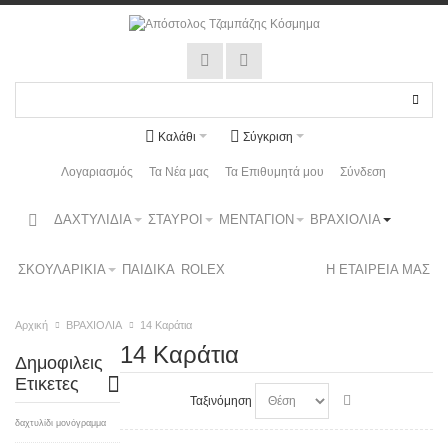
Καλάθι
Σύγκριση
Λογαριασμός
Τα Νέα μας
Τα Επιθυμητά μου
Σύνδεση
ΔΑΧΤΥΛΙΔΙΑ
ΣΤΑΥΡΟΙ
ΜΕΝΤΑΓΙΟΝ
ΒΡΑΧΙΟΛΙΑ
ΣΚΟΥΛΑΡΙΚΙΑ
ΠΑΙΔΙΚΑ
ROLEX
Η ΕΤΑΙΡΕΙΑ ΜΑΣ
Αρχική
ΒΡΑΧΙΟΛΙΑ
14 Καράτια
14 Καράτια
Δημοφιλεις
Ετικετες
Ταξινόμηση
δαχτυλίδι μονόγραμμα