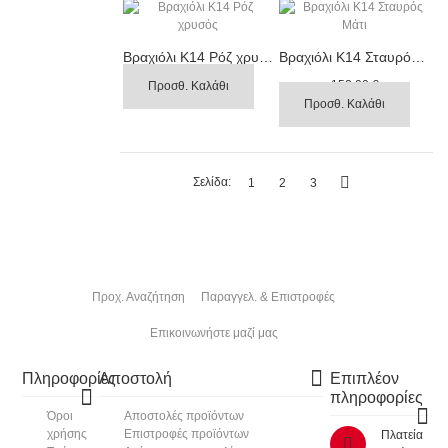
Βραχιόλι Κ14 Ρόζ χρυσός
Βραχιόλι Κ14 Σταυρός Μάτι
383,00 €
152,00 €
Προσθ. Καλάθι
Προσφορά
121,00 €
Προσθ. Καλάθι
Σελίδα:
1
2
3
Προχ. Αναζήτηση
Παραγγελ. & Επιστροφές
Επικοινωνήστε μαζί μας
Πληροφορίες
Αποστολή
Επιπλέον
πληροφορίες
Όροι
Αποστολές προϊόντων
χρήσης
Επιστροφές προϊόντων
Πλατεία