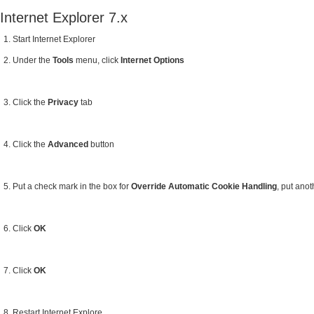
Internet Explorer 7.x
Start Internet Explorer
Under the
Tools
menu, click
Internet Options
Click the
Privacy
tab
Click the
Advanced
button
Put a check mark in the box for
Override Automatic Cookie Handling
, put ano
Click
OK
Click
OK
Restart Internet Explore