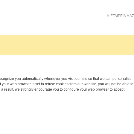
Η ΕΤΑΙΡΕΙΑ ΜΑΣ
o recognize you automatically whenever you visit our site so that we can personalize
 your web browser is set to refuse cookies from our website, you will not be able to
 a result, we strongly encourage you to configure your web browser to accept