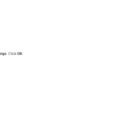
ings
. Click
OK