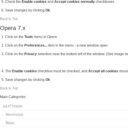
Check the
Enable cookies
and
Accept cookies normally
checkboxes
Save changes by clicking
Ok
.
Back to Top
Opera 7.x
Click on the
Tools
menu in Opera
Click on the
Preferences...
item in the menu - a new window open
Click on the
Privacy
selection near the bottom left of the window. (See image b
The
Enable cookies
checkbox must be checked, and
Accept all cookies
should
Save changes by clicking
Ok
Back to Top
Main Categories
ΔΑΧΤΥΛΙΔΙΑ
Μονόπετρα
Βέρες