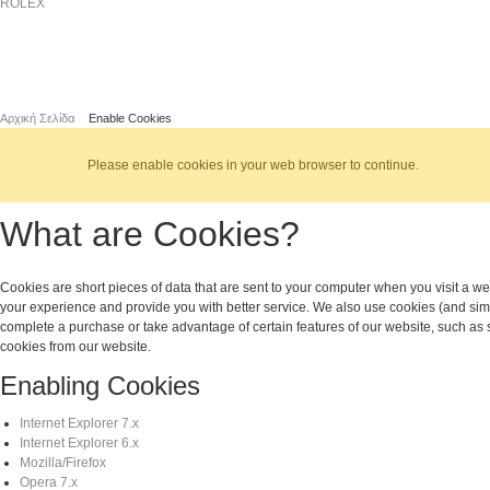
ROLEX
Αρχική Σελίδα
Enable Cookies
Please enable cookies in your web browser to continue.
What are Cookies?
Cookies are short pieces of data that are sent to your computer when you visit a web
your experience and provide you with better service. We also use cookies (and simil
complete a purchase or take advantage of certain features of our website, such as
cookies from our website.
Enabling Cookies
Internet Explorer 7.x
Internet Explorer 6.x
Mozilla/Firefox
Opera 7.x